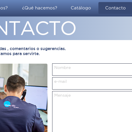
mos?
¿Qué hacemos?
Catálogo
Contacto
NTACTO
das , comentarios o sugerencias.
amos para servirte.
Nombre
e-mail
Mensaje